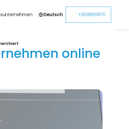
Select Language
gsunternehmen
Deutsch
+6128959170
herchiert
rnehmen online 