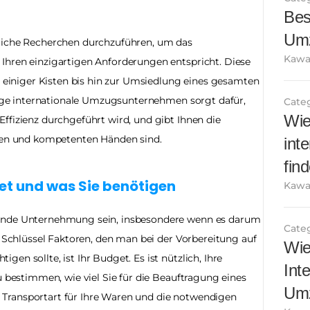
Best
Um
liche Recherchen durchzuführen, um das 
Kawa
Ihren einzigartigen Anforderungen entspricht. Diese 
niger Kisten bis hin zur Umsiedlung eines gesamten 
htige internationale Umzugsunternehmen sorgt dafür, 
Cate
Wie
ffizienz durchgeführt wird, und gibt Ihnen die 
eren und kompetenten Händen sind.
int
find
get und was Sie benötigen
Kawa
rnde Unternehmung sein, insbesondere wenn es darum 
Cate
r Schlüssel Faktoren, den man bei der Vorbereitung auf 
Wie
n sollte, ist Ihr Budget. Es ist nützlich, Ihre 
Inte
u bestimmen, wie viel Sie für die Beauftragung eines 
Um
Transportart für Ihre Waren und die notwendigen 