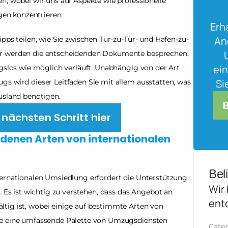
n, wobei wir uns auf Aspekte wie professionelle 
en konzentrieren.
Erh
An
pps teilen, wie Sie zwischen Tür-zu-Tür- und Hafen-zu-
ir werden die entscheidenden Dokumente besprechen, 
ein
ngslos wie möglich verläuft. Unabhängig von der Art 
Si
s wird dieser Leitfaden Sie mit allem ausstatten, was 
usland benötigen.
nächsten Schritt hier
denen Arten von internationalen 
Bel
ternationalen Umsiedlung erfordert die Unterstützung 
Wir 
 ist wichtig zu verstehen, dass das Angebot an 
ent
tig ist, wobei einige auf bestimmte Arten von 
re eine umfassende Palette von Umzugsdiensten 
Cate