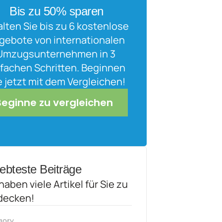
Bis zu 50% sparen
alten Sie bis zu 6 kostenlose 
gebote von internationalen 
Umzugsunternehmen in 3 
fachen Schritten. Beginnen 
e jetzt mit dem Vergleichen!
Beginne zu vergleichen
iebteste Beiträge
haben viele Artikel für Sie zu 
decken!
gory