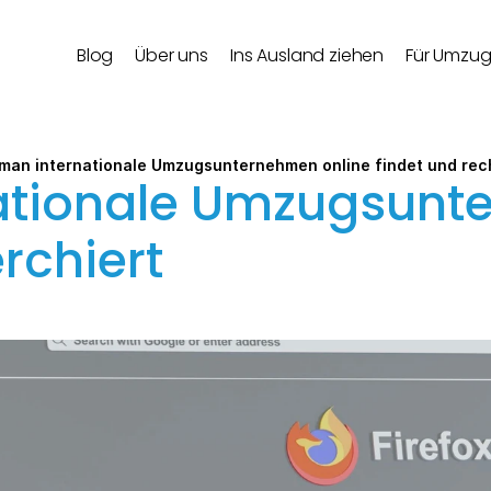
Blog
Über uns
Ins Ausland ziehen
Für Umzu
man internationale Umzugsunternehmen online findet und rec
ationale Umzugsunte
rchiert