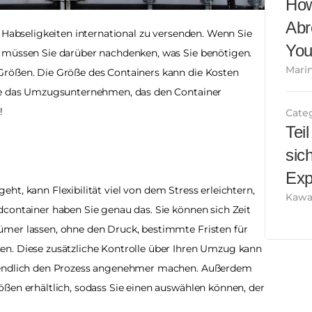
How
Abr
 Habseligkeiten international zu versenden. Wenn Sie 
You
 müssen Sie darüber nachdenken, was Sie benötigen. 
Marin
rößen. Die Größe des Containers kann die Kosten 
wie das Umzugsunternehmen, das den Container 
!
Cate
Tei
sic
Exp
, kann Flexibilität viel von dem Stress erleichtern, 
Kawa 
container haben Sie genau das. Sie können sich Zeit 
mer lassen, ohne den Druck, bestimmte Fristen für 
n. Diese zusätzliche Kontrolle über Ihren Umzug kann 
tendlich den Prozess angenehmer machen. Außerdem 
ßen erhältlich, sodass Sie einen auswählen können, der 