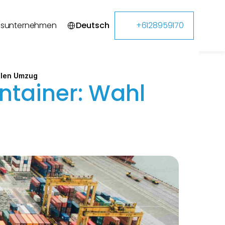
Select Language
gsunternehmen
Deutsch
+6128959170
alen Umzug
ainer: Wahl 