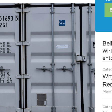
Bel
Wir 
ent
Cate
Why
Red
Marin
Cate