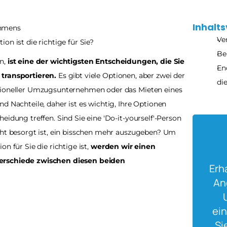
Inhalts
ehmens
Ve
n ist die richtige für Sie?
Be
n, 
ist eine der wichtigsten Entscheidungen, die Sie 
En
transportieren. 
Es gibt viele Optionen, aber zwei der 
die
sioneller Umzugsunternehmen oder das Mieten eines 
d Nachteile, daher ist es wichtig, Ihre Optionen 
eidung treffen. Sind Sie eine 'Do-it-yourself'-Person 
cht besorgt ist, ein bisschen mehr auszugeben? Um 
n für Sie die richtige ist, 
werden wir einen 
erschiede zwischen diesen beiden 
Erh
An
ein
Si