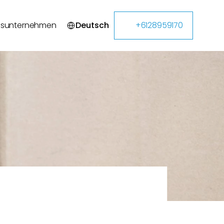
Select Language
gsunternehmen
Deutsch
+6128959170