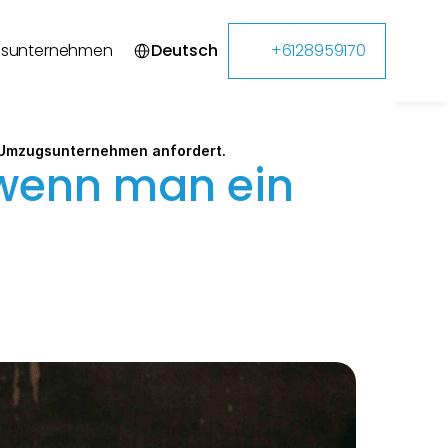
Select Language
gsunternehmen
Deutsch
+6128959170
n Umzugsunternehmen anfordert.
 wenn man ein 