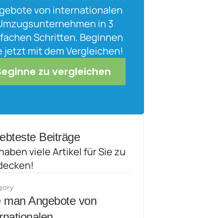
gebote von internationalen 
Umzugsunternehmen in 3 
fachen Schritten. Beginnen 
e jetzt mit dem Vergleichen!
Beginne zu vergleichen
iebteste Beiträge
haben viele Artikel für Sie zu 
decken!
gory
 man Angebote von 
rnationalen 