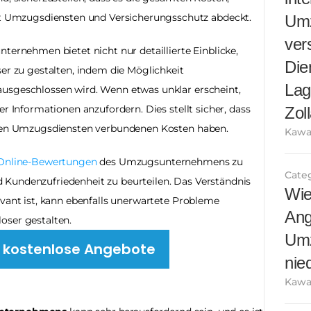
Umzugsdiensten und Versicherungsschutz abdeckt. 
Umz
ver
rnehmen bietet nicht nur detaillierte Einblicke, 
Die
er zu gestalten, indem die Möglichkeit 
Lag
usgeschlossen wird. Wenn etwas unklar erscheint, 
r Informationen anzufordern. Dies stellt sicher, dass 
Zol
t den Umzugsdiensten verbundenen Kosten haben. 
Kawa
Online-Bewertungen
 des Umzugsunternehmens zu 
Cate
Kundenzufriedenheit zu beurteilen. Das Verständnis 
Wie
vant ist, kann ebenfalls unerwartete Probleme 
Ang
oser gestalten.
Umz
h kostenlose Angebote
nied
Kawa