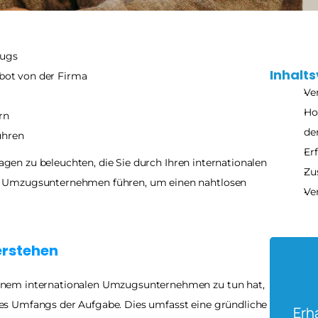
zugs
Inhalts
ebot von der Firma
Ve
Ho
rn 
de
ühren
Er
ragen zu beleuchten, die Sie durch Ihren internationalen 
Zu
 Umzugsunternehmen führen, um einen nahtlosen 
Ve
erstehen
Ein Umzug, insbesondere wenn man mit einem internationalen Umzugsunternehmen zu tun hat, 
es Umfangs der Aufgabe. Dies umfasst eine gründliche 
Erh