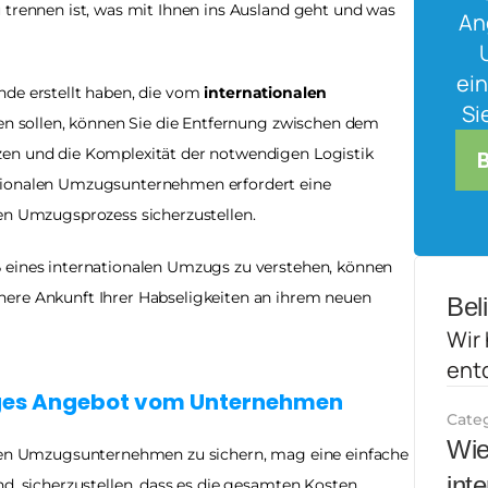
 trennen ist, was mit Ihnen ins Ausland geht und was 
An
ein
de erstellt haben, die vom 
internationalen 
Si
en sollen, können Sie die Entfernung zwischen dem 
en und die Komplexität der notwendigen Logistik 
tionalen Umzugsunternehmen erfordert eine 
sen Umzugsprozess sicherzustellen.
 eines internationalen Umzugs zu verstehen, können 
ere Ankunft Ihrer Habseligkeiten an ihrem neuen 
Bel
Wir 
ent
diges Angebot vom Unternehmen
Cate
Wie
alen Umzugsunternehmen zu sichern, mag eine einfache 
inte
d, sicherzustellen, dass es die gesamten Kosten, 