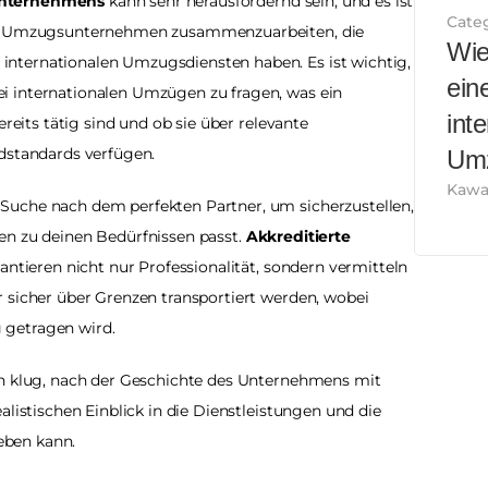
unternehmens
 kann sehr herausfordernd sein, und es ist 
Cate
len Umzugsunternehmen zusammenzuarbeiten, die 
Wie
nternationalen Umzugsdiensten haben. Es ist wichtig, 
ein
 internationalen Umzügen zu fragen, was ein 
inte
reits tätig sind und ob sie über relevante 
dstandards verfügen. 
Umz
Kawa
uche nach dem perfekten Partner, um sicherzustellen, 
en zu deinen Bedürfnissen passt. 
Akkreditierte 
rantieren nicht nur Professionalität, sondern vermitteln 
 sicher über Grenzen transportiert werden, wobei 
getragen wird. 
ch klug, nach der Geschichte des Unternehmens mit 
listischen Einblick in die Dienstleistungen und die 
eben kann.