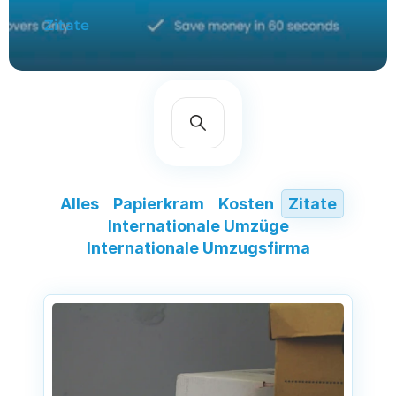
Zitate
Alles
Papierkram
Kosten
Zitate
Internationale Umzüge
Internationale Umzugsfirma