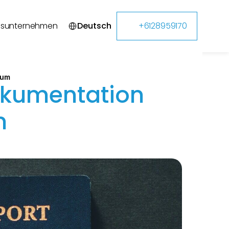
Select Language
gsunternehmen
Deutsch
+6128959170
 um
kumentation 
m