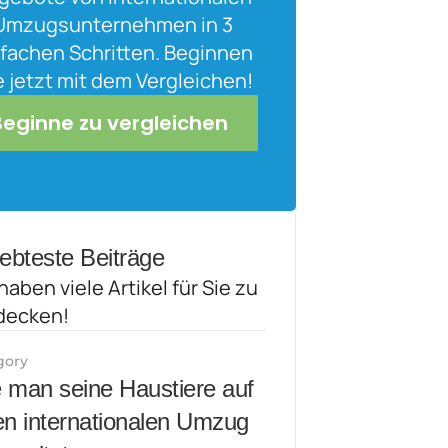
Umzugsunternehmen in 3 
fachen Schritten. Beginnen 
e jetzt mit dem Vergleichen!
Beginne zu vergleichen
iebteste Beiträge
haben viele Artikel für Sie zu 
decken!
gory
 man seine Haustiere auf 
en internationalen Umzug 