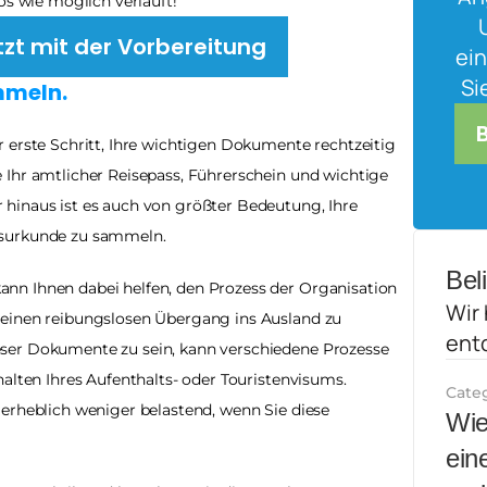
os wie möglich verläuft!
tzt mit der Vorbereitung
ein
Si
mmeln.
 erste Schritt, Ihre wichtigen Dokumente rechtzeitig 
Ihr amtlicher Reisepass, Führerschein und wichtige 
hinaus ist es auch von größter Bedeutung, Ihre 
tsurkunde zu sammeln.
Bel
n Ihnen dabei helfen, den Prozess der Organisation 
Wir 
einen reibungslosen Übergang ins Ausland zu 
ent
ser Dokumente zu sein, kann verschiedene Prozesse 
alten Ihres Aufenthalts- oder Touristenvisums. 
Cate
erheblich weniger belastend, wenn Sie diese 
Wie
ein