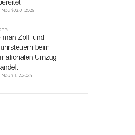
bereitet
Nouri02.01.2025
gory
 man Zoll- und 
fuhrsteuern beim 
ernationalen Umzug 
andelt
Nouri11.12.2024