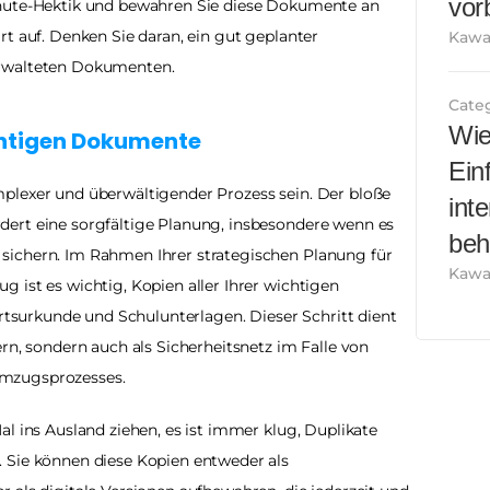
vor
inute-Hektik und bewahren Sie diese Dokumente an 
t auf. Denken Sie daran, ein gut geplanter 
Kawa 
erwalteten Dokumenten.
Cate
Wie
ichtigen Dokumente
Ein
plexer und überwältigender Prozess sein. Der bloße 
int
ert eine sorgfältige Planung, insbesondere wenn es 
beh
ichern. Im Rahmen Ihrer strategischen Planung für 
Kawa 
 ist es wichtig, Kopien aller Ihrer wichtigen 
urtsurkunde und Schulunterlagen. Dieser Schritt dient 
rn, sondern auch als Sicherheitsnetz im Falle von 
Umzugsprozesses.
l ins Ausland ziehen, es ist immer klug, Duplikate 
 Sie können diese Kopien entweder als 