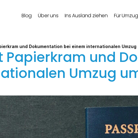
Blog
Über uns
Ins Ausland ziehen
Für Umzu
pierkram und Dokumentation bei einem internationalen Umzug
t Papierkram und Do
rnationalen Umzug u