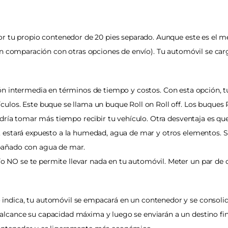
por tu propio contenedor de 20 pies separado. Aunque este es el 
 en comparación con otras opciones de envío). Tu automóvil se car
ión intermedia en términos de tiempo y costos. Con esta opción, tu 
ulos. Este buque se llama un buque Roll on Roll off. Los buques R
podría tomar más tiempo recibir tu vehículo. Otra desventaja es q
o, estará expuesto a la humedad, agua de mar y otros elementos. 
 bañado con agua de mar.
 NO se te permite llevar nada en tu automóvil. Meter un par de c
indica, tu automóvil se empacará en un contenedor y se consolid
alcance su capacidad máxima y luego se enviarán a un destino fin