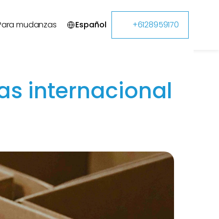
Select Language
Para mudanzas
Español
+6128959170
 internacional 