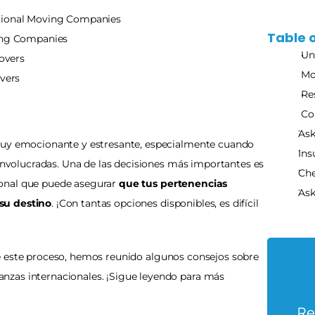
tional Moving Companies
Table 
ving Companies
Un
Movers
Mo
vers
Re
Co
Ask
muy emocionante y estresante, especialmente cuando 
Ins
 involucradas. Una de las decisiones más importantes es 
Che
onal que puede asegurar 
que tus pertenencias 
Ask
su destino
. ¡Con tantas opciones disponibles, es difícil 
e este proceso, hemos reunido algunos consejos sobre 
zas internacionales. ¡Sigue leyendo para más 
Re