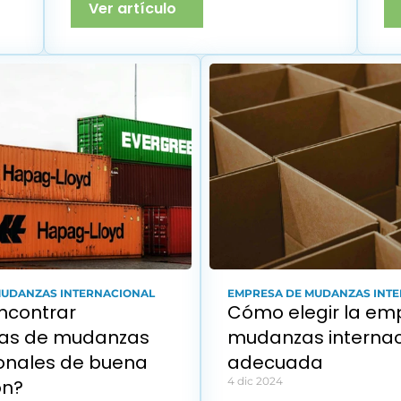
Ver artículo
MUDANZAS INTERNACIONAL
EMPRESA DE MUDANZAS INT
contrar 
Cómo elegir la emp
s de mudanzas 
mudanzas internaci
onales de buena 
adecuada
4 dic 2024
ón?