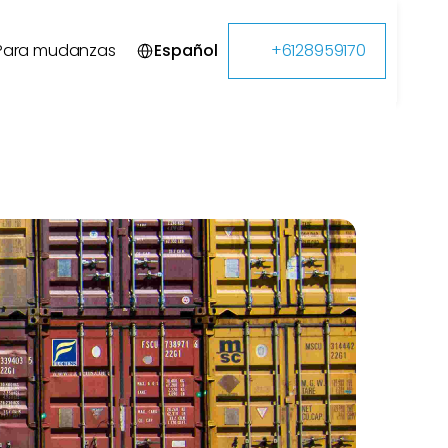
Select Language
Para mudanzas
Español
+6128959170