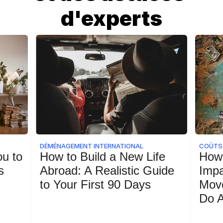
d'experts
DÉMÉNAGEMENT INTERNATIONAL
COÛTS
 to 
How to Build a New Life 
How 
s
Abroad: A Realistic Guide 
Impa
to Your First 90 Days
Move
Do A