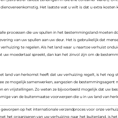
dienovereenkomstig. Het laatste wat u wilt is dat u extra kosten 
lle processen die uw spullen in het bestemmingsland moeten do
levering van uw spullen aan uw deur. Het is gebruikelijk dat mensen
rhuizing te regelen. Als het land waar u naartoe verhuist onduid
s dat uw moedertaal spreekt, dan kan het zinvol zijn om de beste
 het land van herkomst heeft dat uw verhuizing regelt, is het nog 
ze mogelijk samenwerken, aangezien de bestemmingsagent mog
en en vrijstellingen. Zo weten ze bijvoorbeeld mogelijk dat uw 
ommige van de buitenmaatse voorwerpen die u in uw land van herk
t geworpen op het internationale verzendproces voor onze verhuize
met het organiseren van uw verhuizing naar het buitenland, is het