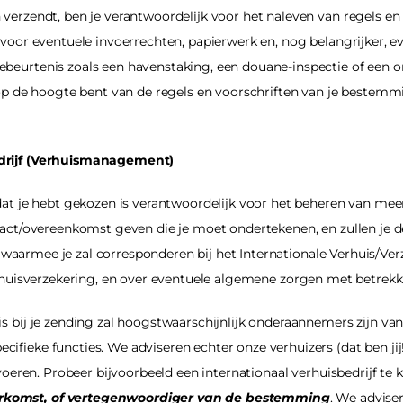
verzendt, ben je verantwoordelijk voor het naleven van regels en v
 voor eventuele invoerrechten, papierwerk en, nog belangrijker, e
beurtenis zoals een havenstaking, een douane-inspectie of een on
 op de hoogte bent van de regels en voorschriften van je bestemmi
edrijf (Verhuismanagement)
at je hebt gekozen is verantwoordelijk voor het beheren van meerd
ract/overeenkomst geven die je moet ondertekenen, en zullen je de 
jf waarmee je zal corresponderen bij het Internationale Verhuis/Ver
huisverzekering
, en over eventuele algemene zorgen met betrekk
 bij je zending zal hoogstwaarschijnlijk onderaannemers zijn van 
fieke functies. We adviseren echter onze verhuizers (dat ben jij!
tvoeren. Probeer bijvoorbeeld een internationaal verhuisbedrijf te 
rkomst, of
vertegenwoordiger van de bestemming
. We advise