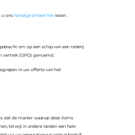
 u ons 
handige artikel hier
 lezen.
ebracht om op een schip van een rederij 
an vertrek (OPD) genoemd.
grepen in uw offerte van het 
is dat de manier waarop deze items 
, terwijl in andere landen een hele 
ek via uw internationaal verhuisbedrijf 