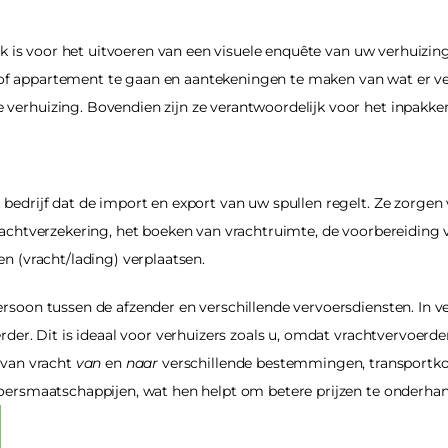
jk is voor het uitvoeren van een visuele enquête van uw verhuizing.
f appartement te gaan en aantekeningen te maken van wat er ver
verhuizing. Bovendien zijn ze verantwoordelijk voor het inpakke
bedrijf dat de import en export van uw spullen regelt. Ze zorgen 
vrachtverzekering, het boeken van vrachtruimte, de voorbereidin
en (vracht/lading) verplaatsen.
rsoon tussen de afzender en verschillende vervoersdiensten. In vee
rder. Dit is ideaal voor verhuizers zoals u, omdat vrachtvervoerd
 van vracht 
van
 en 
naar
 verschillende bestemmingen, transportko
voersmaatschappijen, wat hen helpt om betere prijzen te onderha