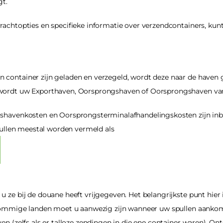
gt.
achtopties en specifieke informatie over verzendcontainers, kunt
container zijn geladen en verzegeld, wordt deze naar de haven g
 wordt uw Exporthaven, Oorsprongshaven of Oorsprongshaven v
shavenkosten en Oorsprongsterminalafhandelingskosten zijn inbe
 zullen meestal worden vermeld als 
 ze bij de douane heeft vrijgegeven. Het belangrijkste punt hier 
 sommige landen moet u aanwezig zijn wanneer uw spullen aankomen
n (zelfs als er talloze zendingen in die ene container waren). Ontd