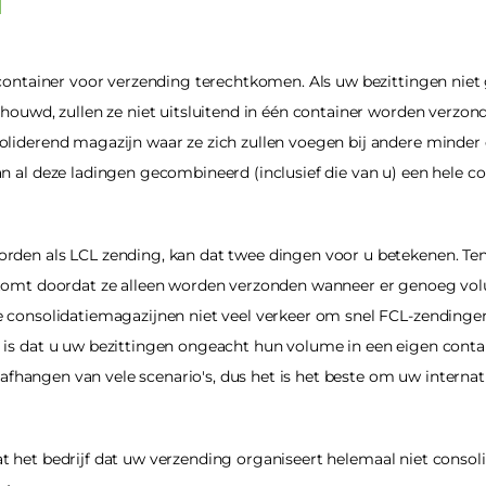
 container voor verzending terechtkomen. Als uw bezittingen niet
houwd, zullen ze niet uitsluitend in één container worden verzond
liderend magazijn waar ze zich zullen voegen bij andere minder 
 al deze ladingen gecombineerd (inclusief die van u) een hele con
rden als LCL zending, kan dat twee dingen voor u betekenen. Ten
 komt doordat ze alleen worden verzonden wanneer er genoeg vo
 consolidatiemagazijnen niet veel verkeer om snel FCL-zendingen 
is dat u uw bezittingen ongeacht hun volume in een eigen contain
 afhangen van vele scenario's, dus het is het beste om uw internati
t het bedrijf dat uw verzending organiseert helemaal niet consoli