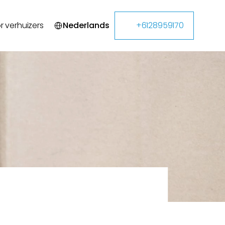
Select Language
r verhuizers
Nederlands
+6128959170