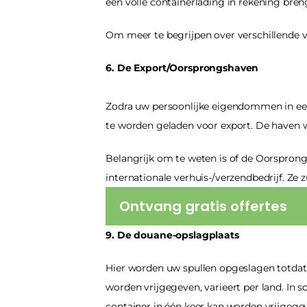
een volle containerlading in rekening bren
Om meer te begrijpen over verschillende vr
6. De Export/Oorsprongshaven
Zodra uw persoonlijke eigendommen in een 
te worden geladen voor export. De haven
Belangrijk om te weten is of de Oorsprong
internationale verhuis-/verzendbedrijf. Ze
Ontvang gratis offertes
9. De douane-opslagplaats
Hier worden uw spullen opgeslagen totdat u
worden vrijgegeven, varieert per land. In
container in één keer kan worden vrijgegeve